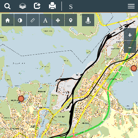
S
+
−