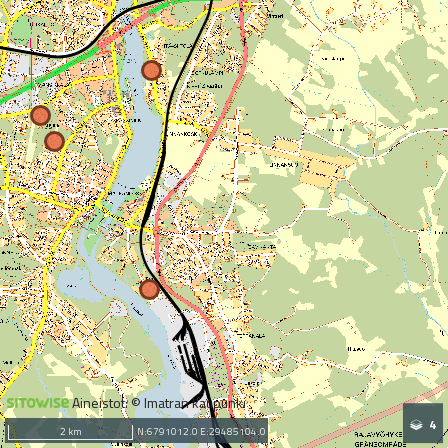
Aineistot: © Imatran kaupunki
4
2 km
N:6791012.0 E:29485104.0