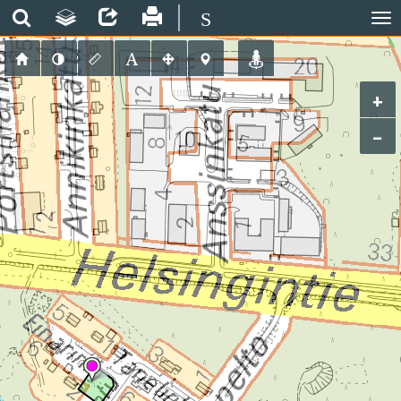
S
+
−