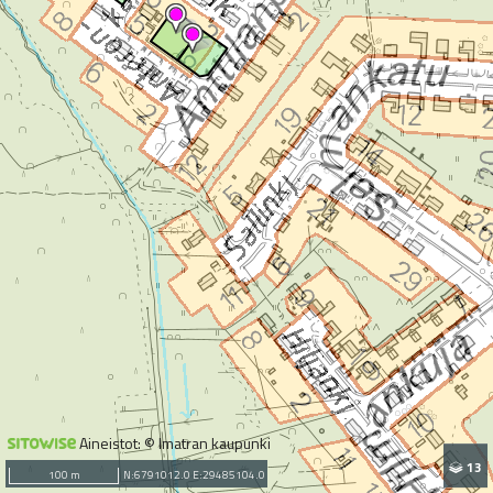
Aineistot: © Imatran kaupunki
13
100 m
N:6791012.0 E:29485104.0